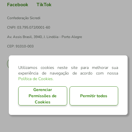
Facebook
TikTok
Confederação Sicredi
CNPJ: 03.795.072/0001-60
Av. Assis Brasil, 3940, J. Lindóia - Porto Alegre
CEP: 91010-003
PT
EN
Utilizamos cookies neste site para melhorar sua
experiência de navegação de acordo com nossa
Política de Cookies
.
Gerenciar
Permissões de
Permitir todos
Cookies