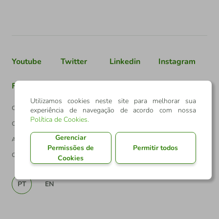
Youtube
Twitter
Linkedin
Instagram
Facebook
TikTok
Utilizamos cookies neste site para melhorar sua
Confederação Sicredi
experiência de navegação de acordo com nossa
Política de Cookies
.
CNPJ: 03.795.072/0001-60
Gerenciar
Av. Assis Brasil, 3940, J. Lindóia - Porto Alegre
Permissões de
Permitir todos
CEP: 91010-003
Cookies
PT
EN