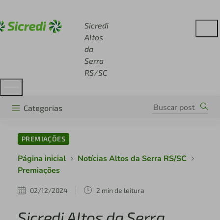
Acesse sicredi.com.br
Sicredi
Altos
da
Serra
RS/SC
Categorias
PREMIAÇÕES
Página inicial
Notícias Altos da Serra RS/SC
Premiações
02/12/2024
2 min de leitura
Sicredi Altos da Serra