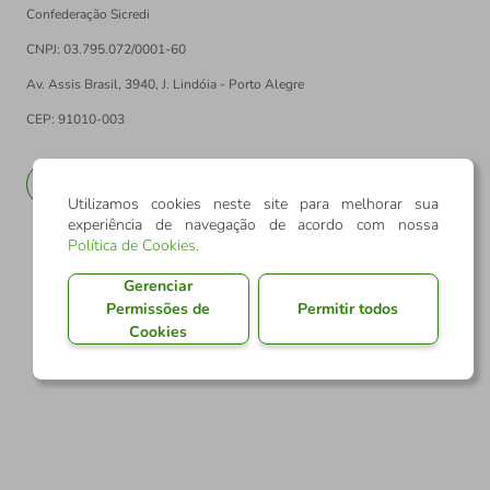
Confederação Sicredi
CNPJ: 03.795.072/0001-60
Av. Assis Brasil, 3940, J. Lindóia - Porto Alegre
CEP: 91010-003
PT
EN
Utilizamos cookies neste site para melhorar sua
experiência de navegação de acordo com nossa
Política de Cookies
.
Gerenciar
Permissões de
Permitir todos
Cookies