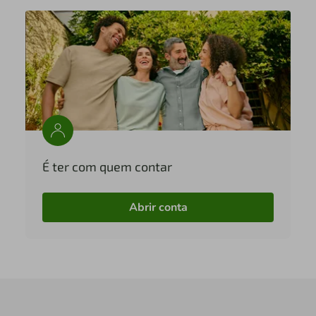
É ter com quem contar
Abrir conta