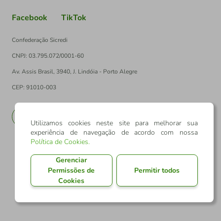
Facebook
TikTok
Confederação Sicredi
CNPJ: 03.795.072/0001-60
Av. Assis Brasil, 3940, J. Lindóia - Porto Alegre
CEP: 91010-003
PT
EN
Utilizamos cookies neste site para melhorar sua
experiência de navegação de acordo com nossa
Política de Cookies
.
Gerenciar
Permissões de
Permitir todos
Cookies