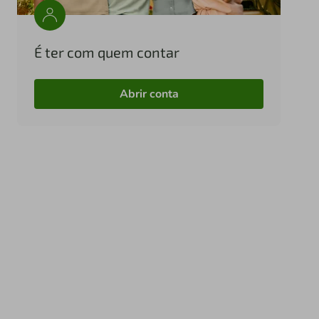
É ter com quem contar
Abrir conta