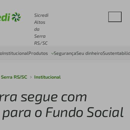
se sicredi.com.br
Sicredi
Altos
da
Serra
RS/SC
o
Institucional
Produtos
Segurança
Seu dinheiro
Sustentabili
a Serra RS/SC
Institucional
erra segue com
 para o Fundo Social