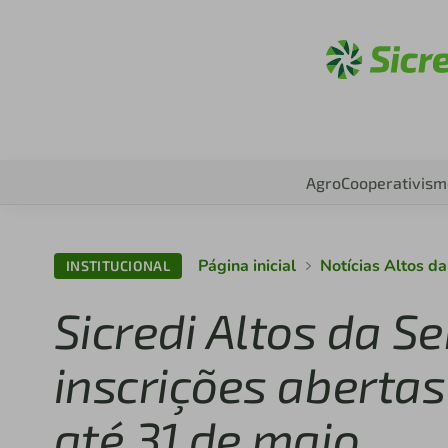
Aces
Agro
Cooperativism
Página inicial
Notícias Altos d
INSTITUCIONAL
Sicredi Altos da S
inscrições abertas
até 31 de maio