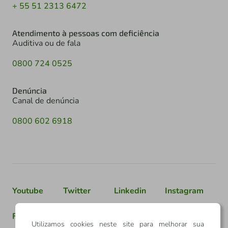
+ 55 51 2313 6472
Atendimento à pessoas com deficiência
Auditiva ou de fala
0800 724 0525
Denúncia
Canal de denúncia
0800 602 6918
Youtube
Twitter
Linkedin
Instagram
Facebook
TikTok
Utilizamos cookies neste site para melhorar sua