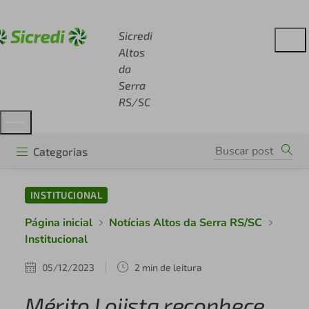
Acesse sicredi.com.br
Sicredi
Altos
da
Serra
RS/SC
Categorias
INSTITUCIONAL
Página inicial
Notícias Altos da Serra RS/SC
Institucional
05/12/2023
2 min de leitura
Mérito Lojista reconhece