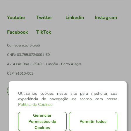
Youtube
Twitter
Linkedin
Instagram
Facebook
TikTok
Confederação Sicredi
CNPJ: 03.795.072/0001-60
Av. Assis Brasil, 3940, J. Lindóia - Porto Alegre
CEP: 91010-003
PT
EN
Utilizamos cookies neste site para melhorar sua
experiência de navegação de acordo com nossa
Política de Cookies
.
Gerenciar
Permissões de
Permitir todos
Cookies