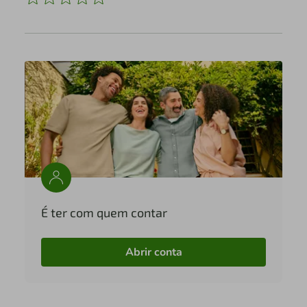
É ter com quem contar
Abrir conta