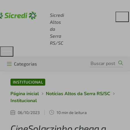
Acesse sicredi.com.br
Sicredi
Altos
da
Serra
RS/SC
Categorias
INSTITUCIONAL
Página inicial
Notícias Altos da Serra RS/SC
Institucional
06/10/2023
10 min de leitura
CineSolarzinho chega a