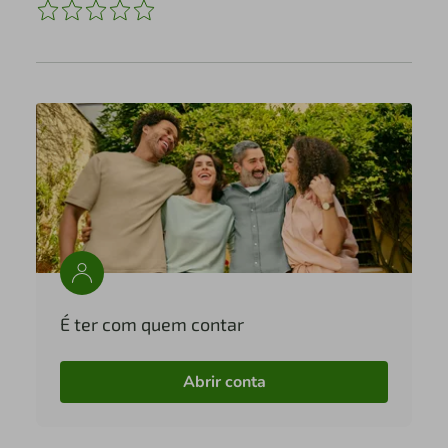
É ter com quem contar
Abrir conta