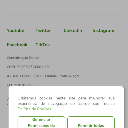
Youtube
Twitter
Linkedin
Instagram
Facebook
TikTok
Confederação Sicredi
CNPJ: 03.795.072/0001-60
Av. Assis Brasil, 3940, J. Lindóia - Porto Alegre
CEP: 91010-003
Utilizamos cookies neste site para melhorar sua
PT
EN
experiência de navegação de acordo com nossa
Política de Cookies
.
Gerenciar
Permissões de
Permitir todos