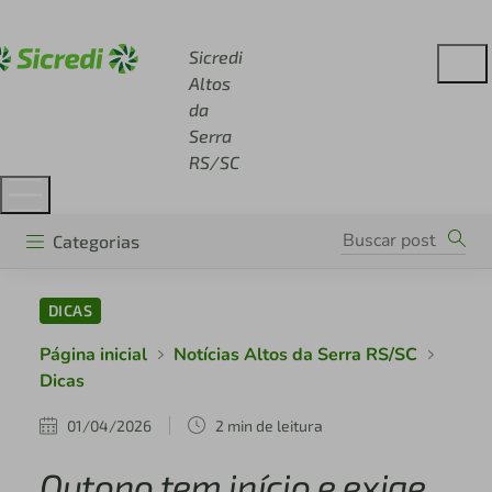
Acesse sicredi.com.br
Sicredi
Altos
da
Serra
RS/SC
Categorias
DICAS
Página inicial
Notícias Altos da Serra RS/SC
Dicas
01/04/2026
2 min de leitura
Outono tem início e exige