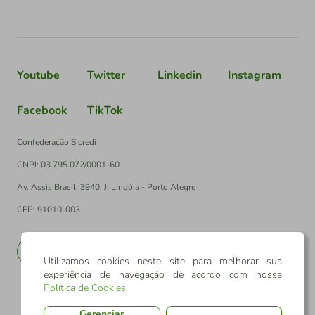
Youtube
Twitter
Linkedin
Instagram
Facebook
TikTok
Confederação Sicredi
CNPJ: 03.795.072/0001-60
Av. Assis Brasil, 3940, J. Lindóia - Porto Alegre
CEP: 91010-003
PT
EN
Utilizamos cookies neste site para melhorar sua
experiência de navegação de acordo com nossa
Política de Cookies
.
Gerenciar