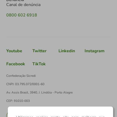
Canal de denúncia
0800 602 6918
Youtube
Twitter
Linkedin
Instagram
Facebook
TikTok
Confederação Sicredi
CNPJ: 03.795.072/0001-60
Av. Assis Brasil, 3940, J. Lindóia - Porto Alegre
CEP: 91010-003
PT
EN