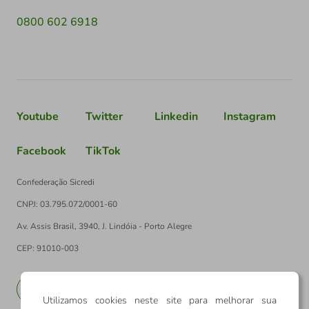
0800 602 6918
Youtube
Twitter
Linkedin
Instagram
Facebook
TikTok
Confederação Sicredi
CNPJ: 03.795.072/0001-60
Av. Assis Brasil, 3940, J. Lindóia - Porto Alegre
CEP: 91010-003
PT
EN
Utilizamos cookies neste site para melhorar sua