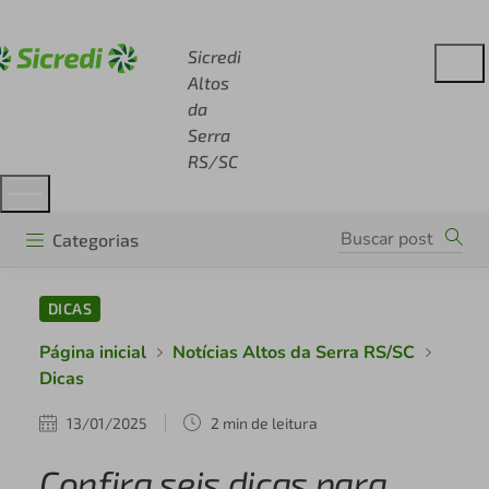
Acesse sicredi.com.br
Sicredi
Altos
da
Serra
RS/SC
Categorias
DICAS
Página inicial
Notícias Altos da Serra RS/SC
Dicas
13/01/2025
2 min de leitura
Confira seis dicas para