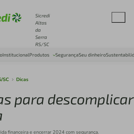
se sicredi.com.br
Sicredi
Altos
da
Serra
RS/SC
o
Institucional
Produtos
Segurança
Seu dinheiro
Sustentabili
S/SC
Dicas
cas para descomplicar
a
vida financeira e encerrar 2024 com segurança.