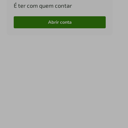
É ter com quem contar
Abrir conta