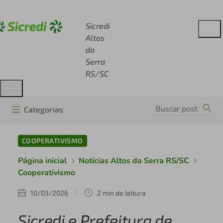
Acesse sicredi.com.br
Sicredi
Altos
da
Serra
RS/SC
Categorias
COOPERATIVISMO
Página inicial
Notícias Altos da Serra RS/SC
Cooperativismo
10/03/2026
2 min de leitura
Sicredi e Prefeitura de