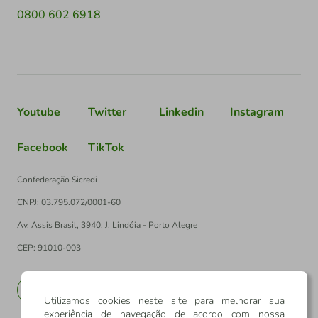
0800 602 6918
Youtube
Twitter
Linkedin
Instagram
Facebook
TikTok
Confederação Sicredi
CNPJ: 03.795.072/0001-60
Av. Assis Brasil, 3940, J. Lindóia - Porto Alegre
CEP: 91010-003
PT
EN
Utilizamos cookies neste site para melhorar sua
experiência de navegação de acordo com nossa