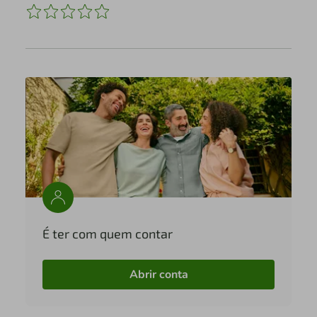
É ter com quem contar
Abrir conta