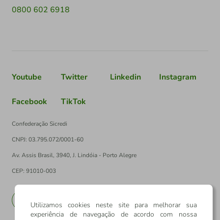
0800 602 6918
Youtube
Twitter
Linkedin
Instagram
Facebook
TikTok
Confederação Sicredi
CNPJ: 03.795.072/0001-60
Av. Assis Brasil, 3940, J. Lindóia - Porto Alegre
CEP: 91010-003
PT
EN
Utilizamos cookies neste site para melhorar sua
experiência de navegação de acordo com nossa