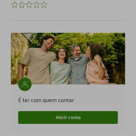
É ter com quem contar
Abrir conta