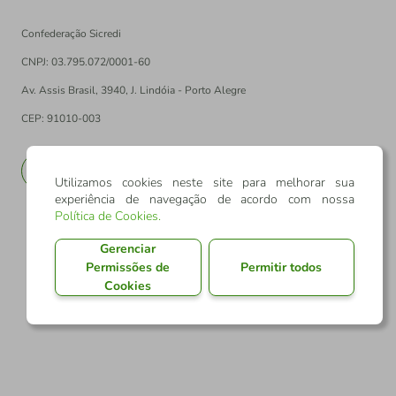
Confederação Sicredi
CNPJ: 03.795.072/0001-60
Av. Assis Brasil, 3940, J. Lindóia - Porto Alegre
CEP: 91010-003
PT
EN
Utilizamos cookies neste site para melhorar sua
experiência de navegação de acordo com nossa
Política de Cookies
.
Gerenciar
Permissões de
Permitir todos
Cookies