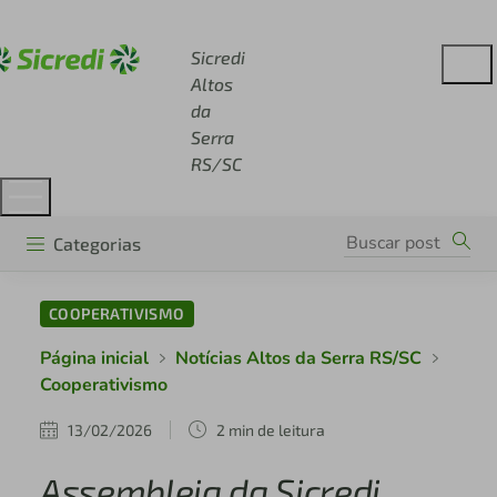
Acesse sicredi.com.br
Sicredi
Altos
da
Serra
RS/SC
Categorias
COOPERATIVISMO
Página inicial
Notícias Altos da Serra RS/SC
Cooperativismo
13/02/2026
2 min de leitura
Assembleia da Sicredi