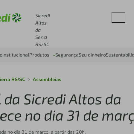
se sicredi.com.br
Sicredi
Altos
da
Serra
RS/SC
o
Institucional
Produtos
Segurança
Seu dinheiro
Sustentabili
 Serra RS/SC
Assembleias
 da Sicredi Altos da
ece no dia 31 de mar
da no dia 31 de março, a partir das 20h.