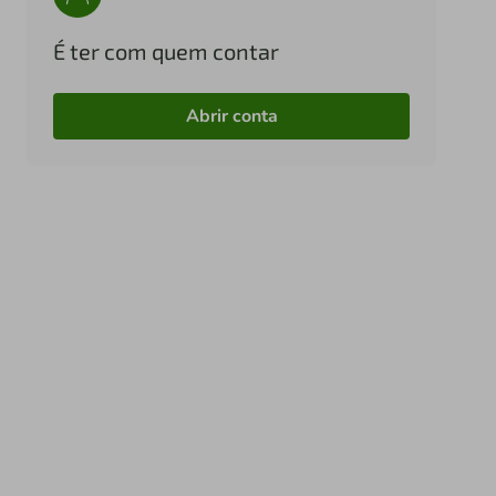
É ter com quem contar
Abrir conta