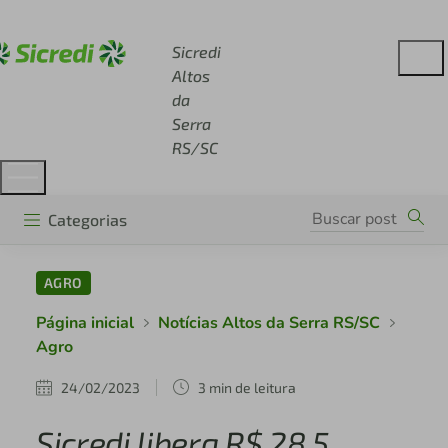
Acesse sicredi.com.br
Sicredi
Altos
da
Serra
RS/SC
Categorias
AGRO
Página inicial
Notícias Altos da Serra RS/SC
Agro
24/02/2023
3 min de leitura
Sicredi libera R$ 28,5