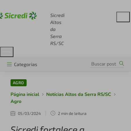
Acesse sicredi.com.br
Sicredi
Altos
da
Serra
RS/SC
Categorias
AGRO
Página inicial
Notícias Altos da Serra RS/SC
Agro
05/03/2024
2 min de leitura
Sicredi fortalece a