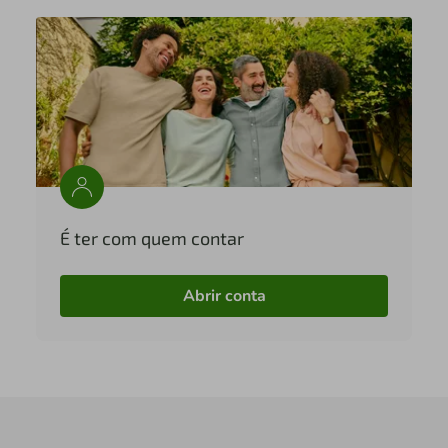
É ter com quem contar
Abrir conta