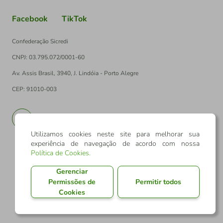
Facebook
TikTok
Confederação Sicredi
CNPJ: 03.795.072/0001-60
Av. Assis Brasil, 3940, J. Lindóia - Porto Alegre
CEP: 91010-003
PT
EN
Utilizamos cookies neste site para melhorar sua
experiência de navegação de acordo com nossa
Política de Cookies
.
Gerenciar
Permissões de
Permitir todos
Cookies