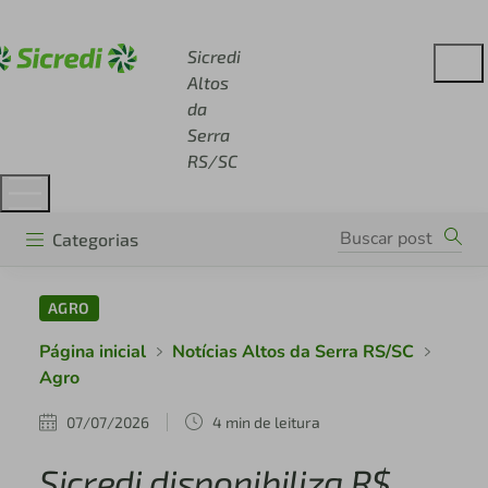
Acesse sicredi.com.br
Sicredi
Altos
da
Serra
RS/SC
Categorias
AGRO
Página inicial
Notícias Altos da Serra RS/SC
Agro
07/07/2026
4 min de leitura
Sicredi disponibiliza R$