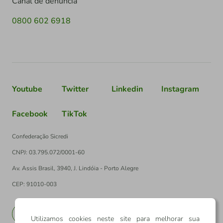
Canal de denúncia
0800 602 6918
Youtube
Twitter
Linkedin
Instagram
Facebook
TikTok
Confederação Sicredi
CNPJ: 03.795.072/0001-60
Av. Assis Brasil, 3940, J. Lindóia - Porto Alegre
CEP: 91010-003
PT
EN
Utilizamos cookies neste site para melhorar sua