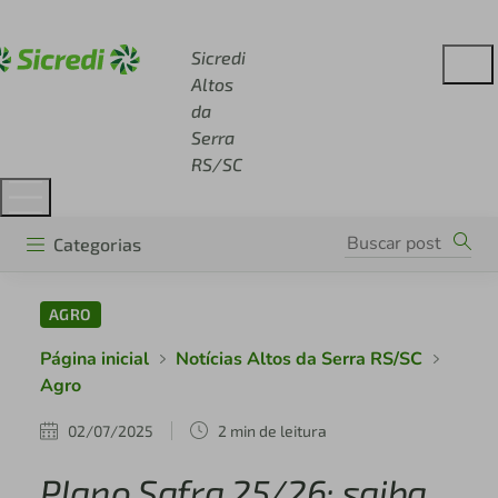
Acesse sicredi.com.br
Sicredi
Altos
da
Serra
RS/SC
Categorias
AGRO
Página inicial
Notícias Altos da Serra RS/SC
Agro
02/07/2025
2 min de leitura
Plano Safra 25/26: saiba