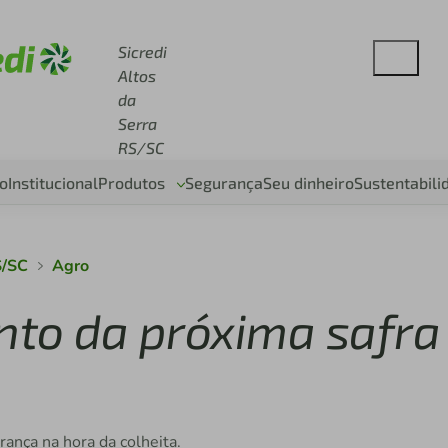
se sicredi.com.br
Sicredi
Altos
da
Serra
RS/SC
o
Institucional
Produtos
Segurança
Seu dinheiro
Sustentabili
S/SC
Agro
ento da próxima safra
rança na hora da colheita.