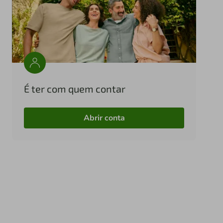
É ter com quem contar
Abrir conta