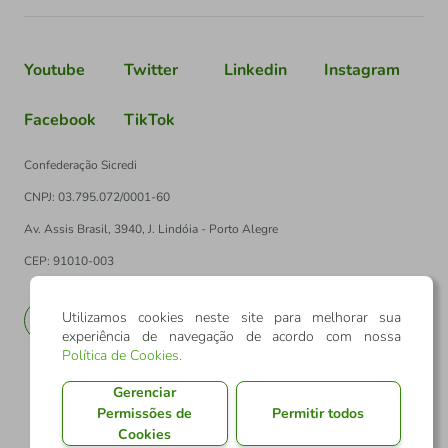
Youtube
Twitter
Linkedin
Instagram
Facebook
TikTok
Confederação Sicredi
CNPJ: 03.795.072/0001-60
Av. Assis Brasil, 3940, J. Lindóia - Porto Alegre
CEP: 91010-003
Utilizamos cookies neste site para melhorar sua
PT
EN
experiência de navegação de acordo com nossa
Política de Cookies
.
Gerenciar
Permissões de
Permitir todos
Cookies