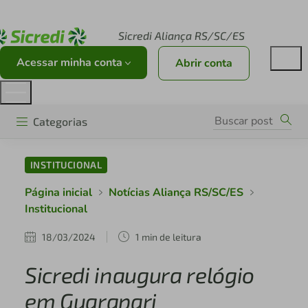
Acesse sicredi.com.br
Sicredi Aliança RS/SC/ES
Acessar minha conta
Abrir conta
Categorias
INSTITUCIONAL
Página inicial
Notícias Aliança RS/SC/ES
Institucional
18/03/2024
1 min de leitura
Sicredi inaugura relógio
em Guarapari