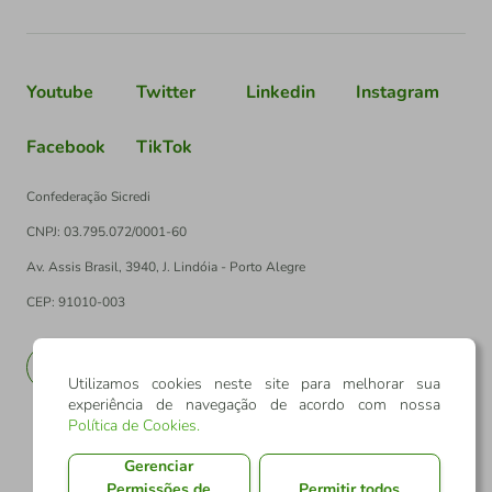
Youtube
Twitter
Linkedin
Instagram
Facebook
TikTok
Confederação Sicredi
CNPJ: 03.795.072/0001-60
Av. Assis Brasil, 3940, J. Lindóia - Porto Alegre
CEP: 91010-003
PT
EN
Utilizamos cookies neste site para melhorar sua
experiência de navegação de acordo com nossa
Política de Cookies
.
Gerenciar
Permissões de
Permitir todos