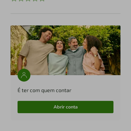
É ter com quem contar
Abrir conta