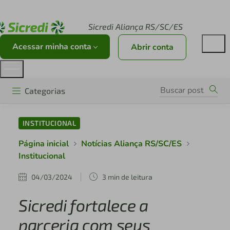
Acesse sicredi.com.br
Sicredi Aliança RS/SC/ES
Acessar minha conta
Abrir conta
Categorias
INSTITUCIONAL
Página inicial
Notícias Aliança RS/SC/ES
Institucional
04/03/2024
3 min de leitura
Sicredi fortalece a
parceria com seus