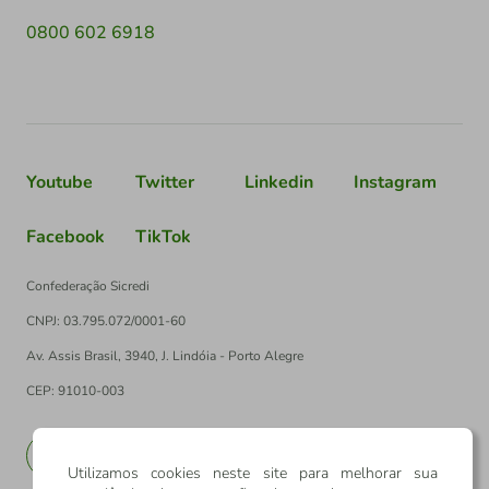
0800 602 6918
Youtube
Twitter
Linkedin
Instagram
Facebook
TikTok
Confederação Sicredi
CNPJ: 03.795.072/0001-60
Av. Assis Brasil, 3940, J. Lindóia - Porto Alegre
CEP: 91010-003
PT
EN
Utilizamos cookies neste site para melhorar sua