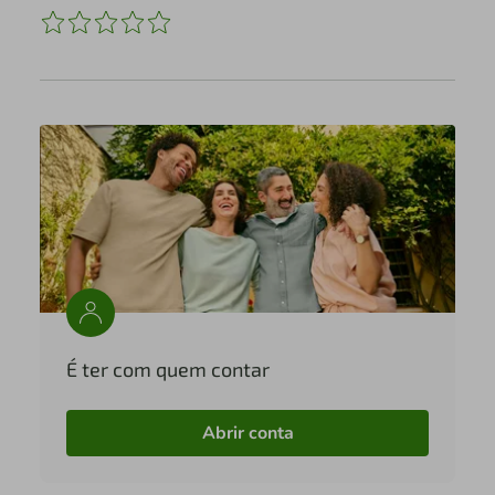
É ter com quem contar
Abrir conta