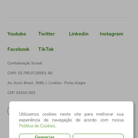
Youtube
Twitter
Linkedin
Instagram
Facebook
TikTok
Confederação Sicredi
CNPJ: 03.795.072/0001-60
Av. Assis Brasil, 3940, J. Lindóia - Porto Alegre
CEP: 91010-003
PT
EN
Utilizamos cookies neste site para melhorar sua
experiência de navegação de acordo com nossa
Política de Cookies
.
Gerenciar