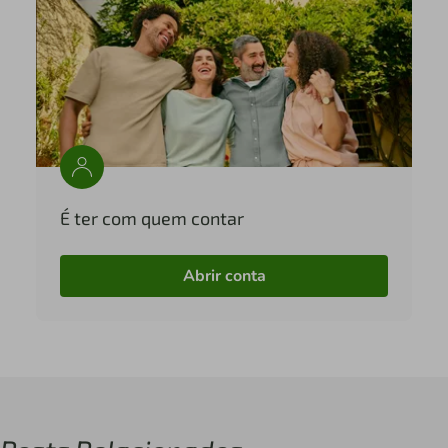
É ter com quem contar
Abrir conta