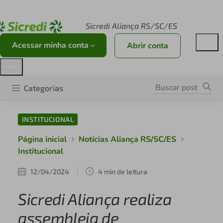
Acesse sicredi.com.br
Sicredi Aliança RS/SC/ES
Acessar minha conta
Abrir conta
Categorias
INSTITUCIONAL
Página inicial
Notícias Aliança RS/SC/ES
Institucional
12/04/2024
4 min de leitura
Sicredi Aliança realiza
assembleia de