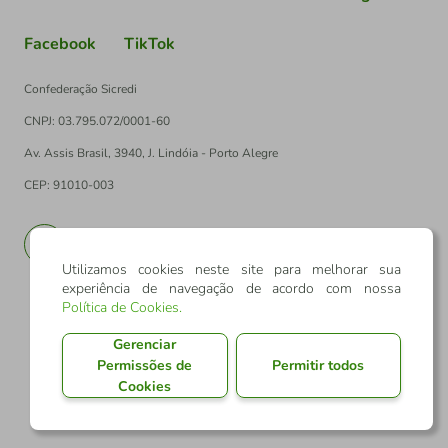
Facebook
TikTok
Confederação Sicredi
CNPJ: 03.795.072/0001-60
Av. Assis Brasil, 3940, J. Lindóia - Porto Alegre
CEP: 91010-003
PT
EN
Utilizamos cookies neste site para melhorar sua
experiência de navegação de acordo com nossa
Política de Cookies
.
Gerenciar
Permissões de
Permitir todos
Cookies