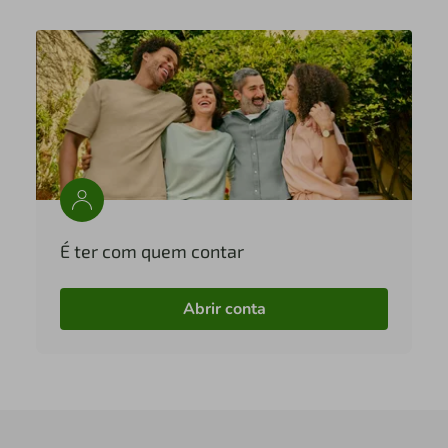
É ter com quem contar
Abrir conta