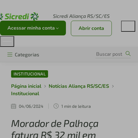
Acesse sicredi.com.br
Sicredi Aliança RS/SC/ES
Acessar minha conta
Abrir conta
Categorias
INSTITUCIONAL
Página inicial
Notícias Aliança RS/SC/ES
Institucional
04/06/2024
1 min de leitura
Morador de Palhoça
fatura R$ 32 mil em