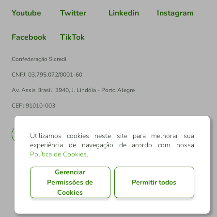
Youtube
Twitter
Linkedin
Instagram
Facebook
TikTok
Confederação Sicredi
CNPJ: 03.795.072/0001-60
Av. Assis Brasil, 3940, J. Lindóia - Porto Alegre
CEP: 91010-003
PT
EN
Utilizamos cookies neste site para melhorar sua
experiência de navegação de acordo com nossa
Política de Cookies
.
Gerenciar
Permissões de
Permitir todos
Cookies