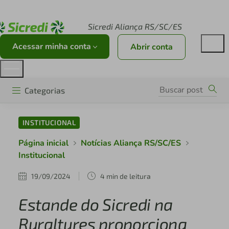
Acesse sicredi.com.br
Sicredi Aliança RS/SC/ES
Acessar minha conta
Abrir conta
Categorias
INSTITUCIONAL
Página inicial
Notícias Aliança RS/SC/ES
Institucional
19/09/2024
4 min de leitura
Estande do Sicredi na
Ruraltures proporciona