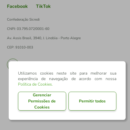
Facebook
TikTok
Confederação Sicredi
CNPJ: 03.795.072/0001-60
Av. Assis Brasil, 3940, J. Lindóia - Porto Alegre
CEP: 91010-003
PT
EN
Utilizamos cookies neste site para melhorar sua
experiência de navegação de acordo com nossa
Política de Cookies
.
Gerenciar
Permissões de
Permitir todos
Cookies