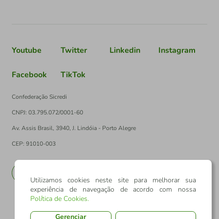
Youtube
Twitter
Linkedin
Instagram
Facebook
TikTok
Confederação Sicredi
CNPJ: 03.795.072/0001-60
Av. Assis Brasil, 3940, J. Lindóia - Porto Alegre
CEP: 91010-003
PT
EN
Utilizamos cookies neste site para melhorar sua
experiência de navegação de acordo com nossa
Política de Cookies
.
Gerenciar