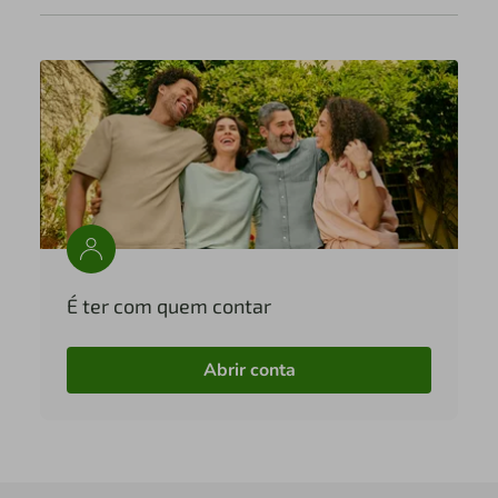
É ter com quem contar
Abrir conta