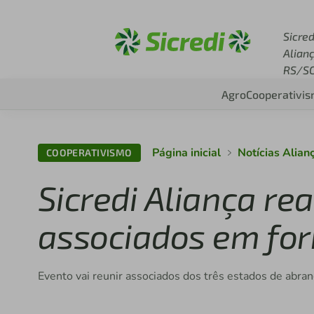
Acesse sicredi.com.br
Sicred
Alian
RS/S
Agro
Cooperativi
Página inicial
Notícias Alia
COOPERATIVISMO
Sicredi Aliança re
associados em for
Evento vai reunir associados dos três estados de abra