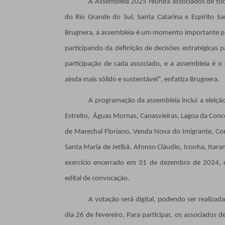
A Assembleia 2025 reunirá associados de tod
do Rio Grande do Sul, Santa Catarina e Espírito Sa
Brugnera, a assembleia é um momento importante pa
participando da definição de decisões estratégicas 
participação de cada associado, e a assembleia é 
ainda mais sólido e sustentável", enfatiza Brugnera.
A programação da assembleia inclui a eleiçã
Estreito, Águas Mornas, Canasvieiras, Lagoa da Con
de Marechal Floriano, Venda Nova do Imigrante, Con
Santa Maria de Jetibá, Afonso Cláudio, Iconha, Itar
exercício encerrado em 31 de dezembro de 2024, de
edital de convocação.
A votação será digital, podendo ser realiza
dia 26 de fevereiro. Para participar, os associados 