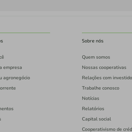
os
Sobre nós
cê
Quem somos
ua empresa
Nossas cooperativas
u agronegócio
Relações com investid
orrente
Trabalhe conosco
Notícias
mentos
Relatórios
s
Capital social
Cooperativismo de créd