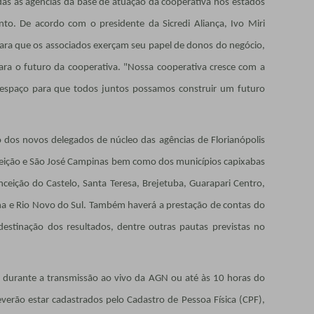
as as agências da base de atuação da cooperativa nos estados
nto. De acordo com o presidente da Sicredi Aliança, Ivo Miri
ra que os associados exerçam seu papel de donos do negócio,
para o futuro da cooperativa. "Nossa cooperativa cresce com a
o espaço para que todos juntos possamos construir um futuro
o dos novos delegados de núcleo das agências de Florianópolis
ceição e São José Campinas bem como dos municípios capixabas
ceição do Castelo, Santa Teresa, Brejetuba, Guarapari Centro,
ana e Rio Novo do Sul. Também haverá a prestação de contas do
stinação dos resultados, dentre outras pautas previstas no
da durante a transmissão ao vivo da AGN ou até às 10 horas do
deverão estar cadastrados pelo Cadastro de Pessoa Física (CPF),