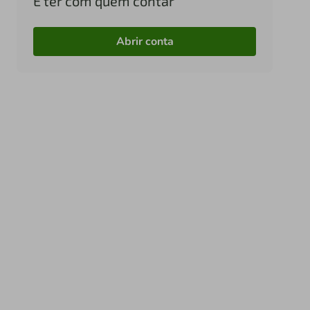
É ter com quem contar
Abrir conta