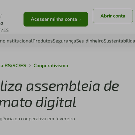
i
Abrir conta
Acessar minha conta
ça
C/ES
smo
Institucional
Produtos
Segurança
Seu dinheiro
Sustentabilid
nça RS/SC/ES
Cooperativismo
aliza assembleia de
mato digital
ngência da cooperativa em fevereiro