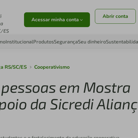
i
Abrir conta
Acessar minha conta
ça
C/ES
smo
Institucional
Produtos
Segurança
Seu dinheiro
Sustentabilid
nça RS/SC/ES
Cooperativismo
l pessoas em Mostra
oio da Sicredi Alian