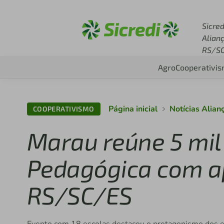
Acesse sicredi.com.br
Sicred
Alian
RS/S
Agro
Cooperativi
Página inicial
Notícias Alia
COOPERATIVISMO
Marau reúne 5 mi
Pedagógica com ap
RS/SC/ES