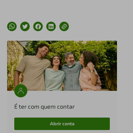
É ter com quem contar
Abrir conta