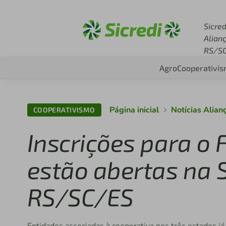
Acesse sicredi.com.br
Sicred
Alian
RS/S
Agro
Cooperativi
Página inicial
Notícias Alia
COOPERATIVISMO
Inscrições para o 
estão abertas na S
RS/SC/ES