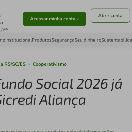
i
Abrir conta
Acessar minha conta
ça
C/ES
smo
Institucional
Produtos
Segurança
Seu dinheiro
Sustentabilid
nça RS/SC/ES
Cooperativismo
Fundo Social 2026 já
icredi Aliança