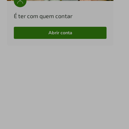
É ter com quem contar
Abrir conta