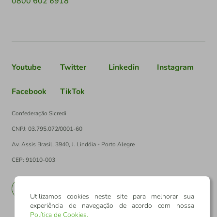
0800 602 6918
Youtube
Twitter
Linkedin
Instagram
Facebook
TikTok
Confederação Sicredi
CNPJ: 03.795.072/0001-60
Av. Assis Brasil, 3940, J. Lindóia - Porto Alegre
CEP: 91010-003
PT
EN
Utilizamos cookies neste site para melhorar sua
experiência de navegação de acordo com nossa
Política de Cookies
.