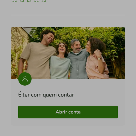
É ter com quem contar
Abrir conta