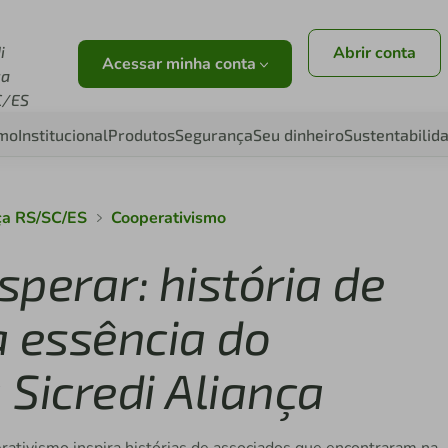
i
Abrir conta
Acessar minha conta
ça
C/ES
smo
Institucional
Produtos
Segurança
Seu dinheiro
Sustentabilid
nça RS/SC/ES
Cooperativismo
perar: história de
a essência do
Sicredi Aliança