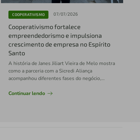
07/07/2026
COOPERATIVISMO
Cooperativismo fortalece
empreendedorismo e impulsiona
crescimento de empresa no Espírito
Santo
A história de Janes Jiliart Vieira de Melo mostra
como a parceria com a Sicredi Aliança
acompanhou diferentes fases do negócio,
contribuindo para desenvolvimento dos
negócios
Continuar lendo