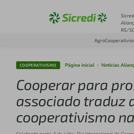
Acesse sicredi.com.br
Sicred
Alian
RS/S
Agro
Cooperativi
Página inicial
Notícias Alia
COOPERATIVISMO
Cooperar para pros
associado traduz 
cooperativismo na 