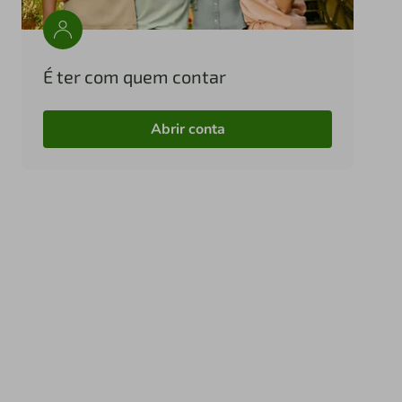
É ter com quem contar
Abrir conta