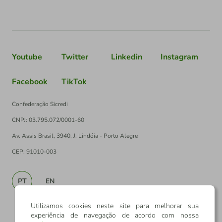
Youtube
Twitter
Linkedin
Instagram
Facebook
TikTok
Confederação Sicredi
CNPJ: 03.795.072/0001-60
Av. Assis Brasil, 3940, J. Lindóia - Porto Alegre
CEP: 91010-003
PT
EN
Utilizamos cookies neste site para melhorar sua
experiência de navegação de acordo com nossa