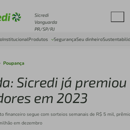
se sicredi.com.br
Sicredi
Vanguarda
PR/SP/RJ
o
Institucional
Produtos
Segurança
Seu dinheiro
Sustentabili
Poupança
: Sicredi já premiou
dores em 2023
to financeiro segue com sorteios semanais de R$ 5 mil, prêmi
 milhão em dezembro