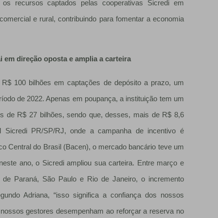
ue os recursos captados pelas cooperativas Sicredi em
omercial e rural, contribuindo para fomentar a economia
 em direção oposta e amplia a carteira
de R$ 100 bilhões em captações de depósito a prazo, um
do de 2022. Apenas em poupança, a instituição tem um
s de R$ 27 bilhões, sendo que, desses, mais de R$ 8,6
al Sicredi PR/SP/RJ, onde a campanha de incentivo é
o Central do Brasil (Bacen), o mercado bancário teve um
neste ano, o Sicredi ampliou sua carteira. Entre março e
 de Paraná, São Paulo e Rio de Janeiro, o incremento
egundo Adriana, “isso significa a confiança dos nossos
e nossos gestores desempenham ao reforçar a reserva no