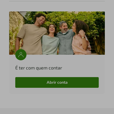
É ter com quem contar
Abrir conta