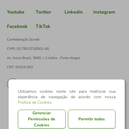
Youtube
Twitter
Linkedin
Instagram
Facebook
TikTok
Confederação Sicredi
CNPJ: 03.795.072/0001-60
Av. Assis Brasil, 3940, J. Lindóia - Porto Alegre
CEP: 91010-003
PT
EN
Utilizamos cookies neste site para melhorar sua
experiência de navegação de acordo com nossa
Política de Cookies
.
Gerenciar
Permissões de
Permitir todos
Cookies