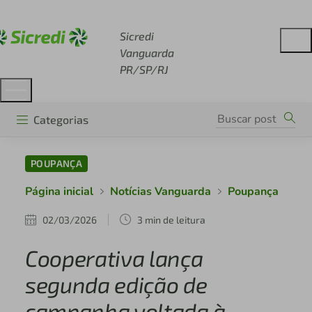
Acesse sicredi.com.br
Sicredi
Vanguarda
PR/SP/RJ
Categorias
POUPANÇA
Página inicial
Notícias Vanguarda
Poupança
02/03/2026
3 min de leitura
Cooperativa lança
segunda edição de
campanha voltada à