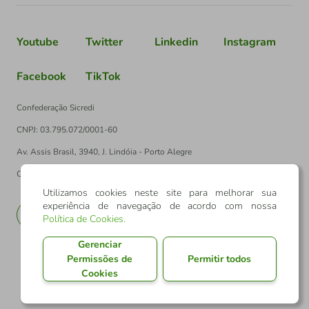
Youtube
Twitter
Linkedin
Instagram
Facebook
TikTok
Confederação Sicredi
CNPJ: 03.795.072/0001-60
Av. Assis Brasil, 3940, J. Lindóia - Porto Alegre
CEP: 91010-003
Utilizamos cookies neste site para melhorar sua
experiência de navegação de acordo com nossa
PT
EN
Política de Cookies
.
Gerenciar
Permissões de
Permitir todos
Cookies