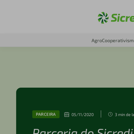
Aces
Agro
Cooperativism
PARCEIRA
05/11/2020
3 min de l
Parceria do Sicred