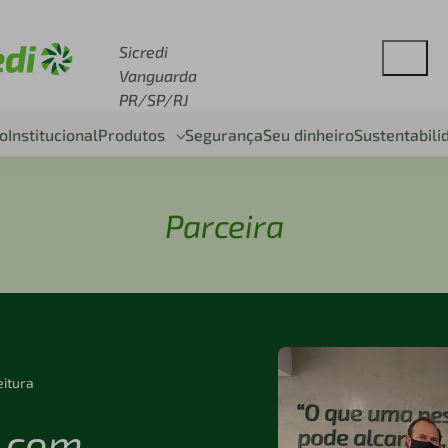
se sicredi.com.br
Sicredi
Vanguarda
PR/SP/RJ
o
Institucional
Produtos
Segurança
Seu dinheiro
Sustentabili
Parceira
eitura
i com