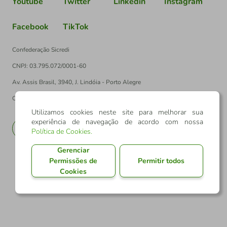
Youtube
Twitter
Linkedin
Instagram
Facebook
TikTok
Confederação Sicredi
CNPJ: 03.795.072/0001-60
Av. Assis Brasil, 3940, J. Lindóia - Porto Alegre
CEP: 91010-003
Utilizamos cookies neste site para melhorar sua
experiência de navegação de acordo com nossa
PT
EN
Política de Cookies
.
Gerenciar
Permissões de
Permitir todos
Cookies