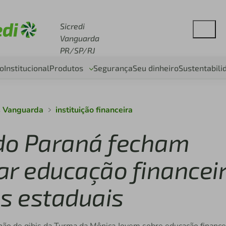
se sicredi.com.br
Sicredi
Vanguarda
PR/SP/RJ
o
Institucional
Produtos
Segurança
Seu dinheiro
Sustentabili
s Vanguarda
instituição financeira
 do Paraná fecham
ar educação financei
as estaduais