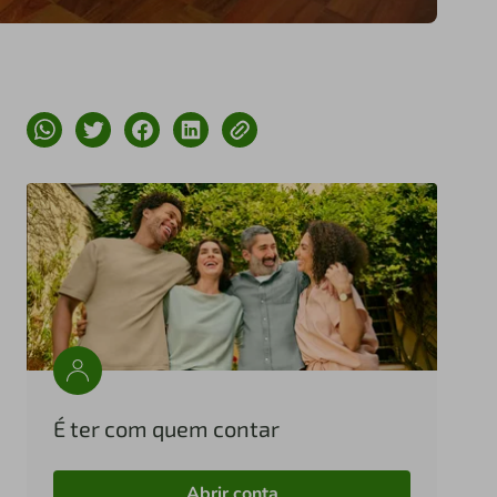
É ter com quem contar
Abrir conta