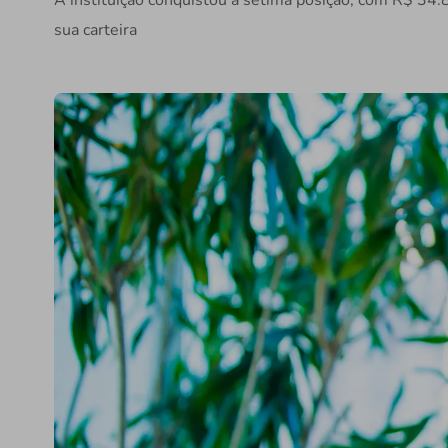
A instituição conquistou a sétima posição, com R$ 34
sua carteira