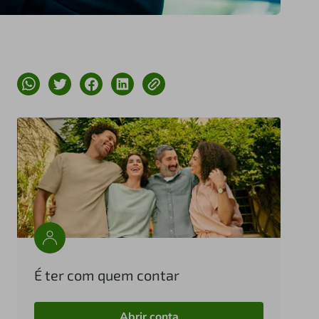
É ter com quem contar
Abrir conta