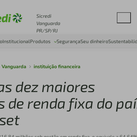
se sicredi.com.br
Sicredi
Vanguarda
PR/SP/RJ
o
Institucional
Produtos
Segurança
Seu dinheiro
Sustentabili
s Vanguarda
instituição financeira
 as dez maiores
 de renda fixa do paí
set