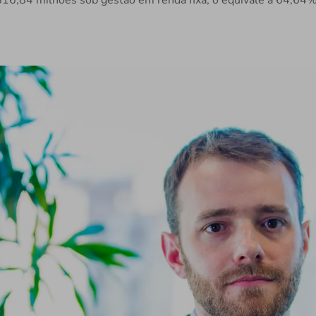
.816,84 milhões sob gestão em renda fixa, o equivale a 64,64