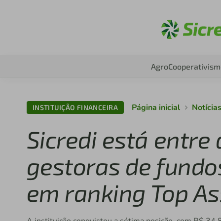
Aces
Agro
Cooperativism
Página inicial
Notícia
INSTITUIÇÃO FINANCEIRA
Sicredi está entre
gestoras de fundos
em ranking Top As