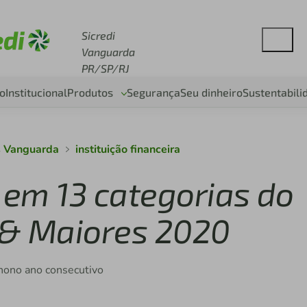
se sicredi.com.br
Sicredi
Vanguarda
PR/SP/RJ
o
Institucional
Produtos
Segurança
Seu dinheiro
Sustentabili
s Vanguarda
instituição financeira
 em 13 categorias do
 & Maiores 2020
 nono ano consecutivo