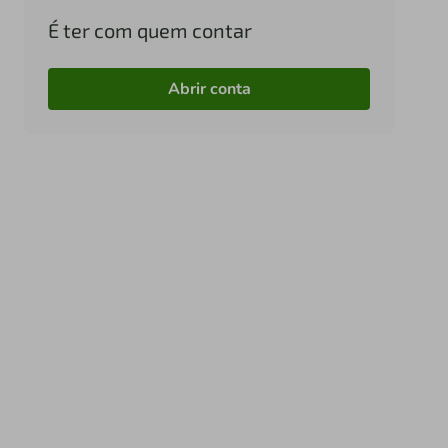
É ter com quem contar
Abrir conta