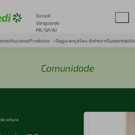
se sicredi.com.br
Sicredi
Vanguarda
PR/SP/RJ
o
Institucional
Produtos
Segurança
Seu dinheiro
Sustentabili
Comunidade
 de leitura