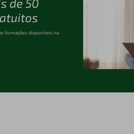
is de 50
ratuitos
as formações disponíveis na