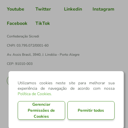
Youtube
Twitter
Linkedin
Instagram
Facebook
TikTok
Confederação Sicredi
CNPJ: 03.795.072/0001-60
Av. Assis Brasil, 3940, J. Lindóia - Porto Alegre
CEP: 91010-003
PT
EN
Utilizamos cookies neste site para melhorar sua
experiência de navegação de acordo com nossa
Política de Cookies
.
Gerenciar
Permissões de
Permitir todos
Cookies