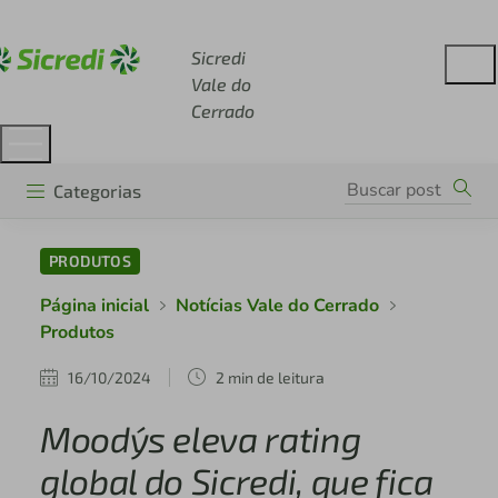
Acesse sicredi.com.br
Sicredi
Vale do
Cerrado
Categorias
PRODUTOS
Página inicial
Notícias Vale do Cerrado
Produtos
16/10/2024
2 min de leitura
Moody´s eleva rating
global do Sicredi, que fica