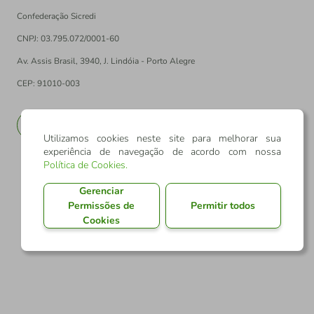
Confederação Sicredi
CNPJ: 03.795.072/0001-60
Av. Assis Brasil, 3940, J. Lindóia - Porto Alegre
CEP: 91010-003
PT
EN
Utilizamos cookies neste site para melhorar sua
experiência de navegação de acordo com nossa
Política de Cookies
.
Gerenciar
Permissões de
Permitir todos
Cookies