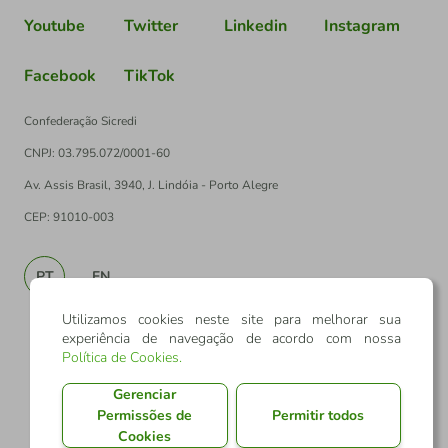
Youtube
Twitter
Linkedin
Instagram
Facebook
TikTok
Confederação Sicredi
CNPJ: 03.795.072/0001-60
Av. Assis Brasil, 3940, J. Lindóia - Porto Alegre
CEP: 91010-003
PT
EN
Utilizamos cookies neste site para melhorar sua
experiência de navegação de acordo com nossa
Política de Cookies
.
Gerenciar
Permissões de
Permitir todos
Cookies