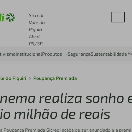
 sicredi.com.br
Sicredi
Vale do
Piquiri
Abcd
PR/SP
tivismo
Institucional
Produtos
Segurança
Sustentabilidade
le do Piquiri
Poupança Premiada
anema realiza sonho 
io milhão de reais
a Poupança Premiada Sicredi acaba de ser anunciado e a premi