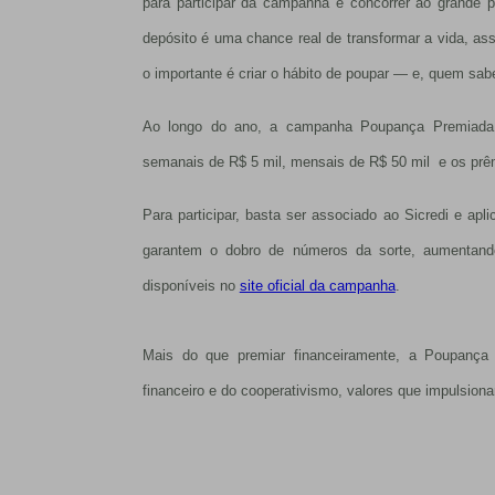
para participar da campanha e concorrer ao grande
depósito é uma chance real de transformar a vida, a
o importante é criar o hábito de poupar — e, quem sabe
Ao longo do ano, a campanha Poupança Premiada d
semanais de R$ 5 mil, mensais de R$ 50 mil e os prêm
Para participar, basta ser associado ao Sicredi e ap
garantem o dobro de números da sorte, aumentand
disponíveis no
site oficial da campanha
.
Mais do que premiar financeiramente, a Poupança P
financeiro e do cooperativismo, valores que impulsio