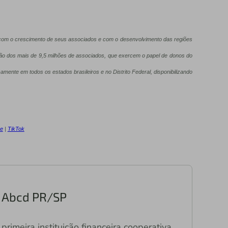
a com o crescimento de seus associados e com o desenvolvimento das regiões
ção dos mais de 9,5 milhões de associados, que exercem o papel de donos do
camente em todos os estados brasileiros e no Distrito Federal, disponibilizando
e
|
TikTok
ri Abcd PR/SP
primeira instituição financeira cooperativa