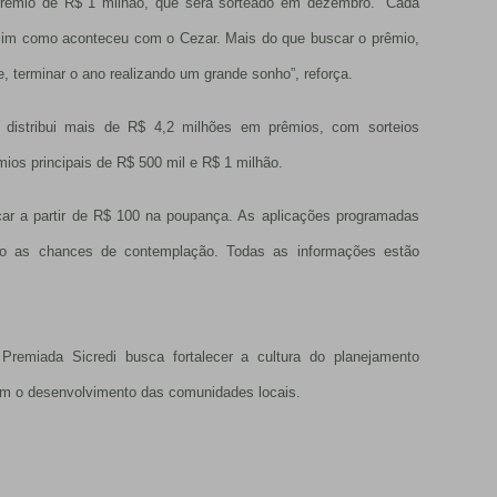
 prêmio de R$ 1 milhão, que será sorteado em dezembro. “Cada
ssim como aconteceu com o Cezar. Mais do que buscar o prêmio,
, terminar o ano realizando um grande sonho”, reforça.
istribui mais de R$ 4,2 milhões em prêmios, com sorteios
ios principais de R$ 500 mil e R$ 1 milhão.
licar a partir de R$ 100 na poupança. As aplicações programadas
o as chances de contemplação. Todas as informações estão
remiada Sicredi busca fortalecer a cultura do planejamento
nam o desenvolvimento das comunidades locais.