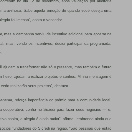
ocorreram no dia 12 de novembro, após validação por auditoria
oi maravilhoso. Sabe aquela emoção de quando você deseja uma
egria foi imensa”, conta o vencedor.
, mas a campanha serviu de incentivo adicional para apostar na
l, mas, vendo os incentivos, decidi participar da programada.
a.
di ajudam a transformar não só o presente, mas também o futuro
 dinheiro, ajudam a realizar projetos e sonhos. Minha mensagem é
edo realizarão seus projetos”, destaca.
anema, reforça importância do prêmio para a comunidade local.
 a cooperativa, confia no Sicredi para fazer seus negócios — e,
o assim, a alegria é ainda maior”, afirma, lembrando ainda que
sócios fundadores do Sicredi na região. “São pessoas que estão