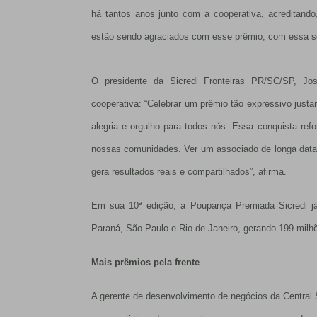
há tantos anos junto com a cooperativa, acreditan
estão sendo agraciados com esse prêmio, com essa sor
O presidente da Sicredi Fronteiras PR/SC/SP, J
cooperativa: “Celebrar um prêmio tão expressivo ju
alegria e orgulho para todos nós. Essa conquista ref
nossas comunidades. Ver um associado de longa data
gera resultados reais e compartilhados”, afirma.
Em sua 10ª edição, a Poupança Premiada Sicredi já
Paraná, São Paulo e Rio de Janeiro, gerando 199 milh
Mais prêmios pela frente
A gerente de desenvolvimento de negócios da Central 