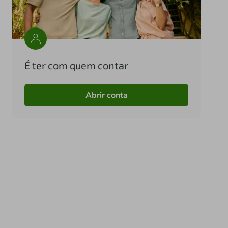
É ter com quem contar
Abrir conta