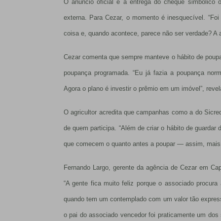
O anúncio oficial e a entrega do cheque simbólico 
externa. Para Cezar, o momento é inesquecível. “F
coisa e, quando acontece, parece não ser verdade? A al
Cezar comenta que sempre manteve o hábito de poupar
poupança programada. “Eu já fazia a poupança norma
Agora o plano é investir o prêmio em um imóvel”, revel
O agricultor acredita que campanhas como a do Sicre
de quem participa. “Além de criar o hábito de guardar
que comecem o quanto antes a poupar — assim, mais c
Fernando Largo, gerente da agência de Cezar em Cap
“A gente fica muito feliz porque o associado procura
quando tem um contemplado com um valor tão expressiv
o pai do associado vencedor foi praticamente um dos 