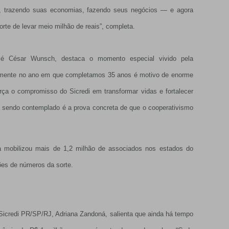
do, trazendo suas economias, fazendo seus negócios — e agora
te de levar meio milhão de reais”, completa.
osé César Wunsch, destaca o momento especial vivido pela
stamente no ano em que completamos 35 anos é motivo de enorme
orça o compromisso do Sicredi em transformar vidas e fortalecer
 sendo contemplado é a prova concreta de que o cooperativismo
 mobilizou mais de 1,2 milhão de associados nos estados do
ões de números da sorte.
Sicredi PR/SP/RJ, Adriana Zandoná, salienta que ainda há tempo