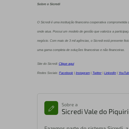
Sobre o Sicredi
O Sicredi é uma instituição financeira cooperativa comprometid
onde atua. Possui um modelo de gestão que valoriza a participa
negócio. Com mais de 3 mil agências, o Sicredi está presente fisi
uma gama completa de soluções financeiras e não financeiras.
Site do Sicredi:
Clique aqui
Redes Sociais:
Facebook
|
Instagram
|
Twitter
|
LinkedIn
|
YouTub
Sobre a
Sicredi Vale do Piqui
Fazemos parte do sistema Sicredi, a 